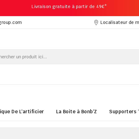
Livraison gratuite à partir de 49€*
Localisateur de 
group.com
ique De L'artificier
La Boite à Bonb'Z
Supporters 