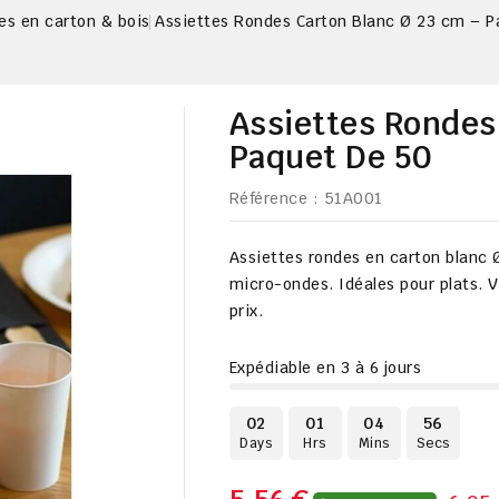
es en carton & bois
Assiettes Rondes Carton Blanc Ø 23 cm – P
Assiettes Rondes
Paquet De 50
Référence
: 51A001
Assiettes rondes en carton blanc 
micro-ondes. Idéales pour plats. 
prix
.
Expédiable en 3 à 6 jours
02
01
04
55
Days
Hrs
Mins
Secs