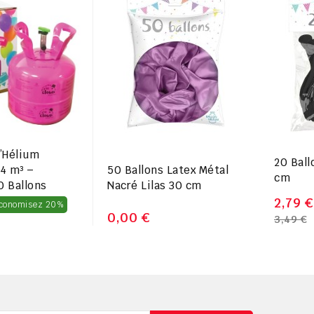
d’Hélium
20 Ball
50 Ballons Latex Métal
14 m³ –
cm
Nacré Lilas 30 cm
0 Ballons
Prix
2,79 €
conomisez 20%
0,00 €
3,49 €
régulier