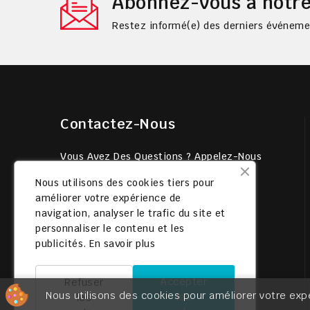
Abonnez-vous à notre
Restez informé(e) des derniers événemen
Contactez-Nous
Vous Avez Des Questions ? Appelez-Nous
24h/24 Et 7j/7.
Nous utilisons des cookies tiers pour
02 38 36 45 45
améliorer votre expérience de
navigation, analyser le trafic du site et
Fiesta Factory
personnaliser le contenu et les
2 BIS RUE DES VALLEES
publicités.
En savoir plus
PARC D'ACTIVITEE DES VALLEES
89220 Bléneau
Accepter
Refuser
France
Nous utilisons des cookies pour améliorer votre exp
les
les
contact@festiworldgroup.fr