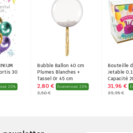
TINIUM
Bubble Ballon 40 cm
Bouteille 
ortis 30
Plumes Blanches +
Jetable 0,
Tassel Or 45 cm
Capacité 2
Prix
Prix
2,80 €
31,96 €
isez 20%
Économisez 20%
É
3,50 €
39,95 €
régulier
régulier