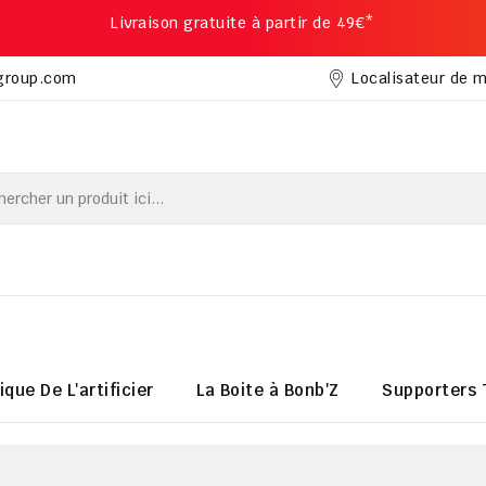
Livraison gratuite à partir de 49€*
Localisateur de 
group.com
ique De L'artificier
La Boite à Bonb'Z
Supporters 