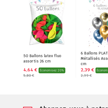
6 Ballons PLA
50 Ballons latex fluo
Métallisés Ass
assortis 26 cm
cm
Prix
4,64 €
2,39 €
Économisez 20%
Économ
5,80 €
2,99 €
régulier