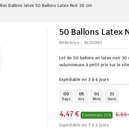
llon
Ballons latex
50 Ballons Latex Noir 30 cm
50 Ballons Latex 
Référence
: 36200NO
Lot de 50 ballons en latex noir 30
volumineuse à petit prix sur le sit
Expédiable en 3 à 6 jours
00
05
01
20
Days
Hrs
Mins
Secs
4,47 €
5,59 
Économisez 20%
Expédiable en 3 à 6 jours