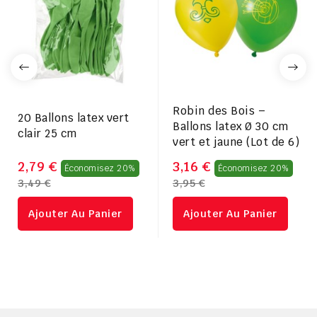
Robin des Bois –
20 Ballons latex vert
Ballons latex Ø 30 cm
clair 25 cm
vert et jaune (Lot de 6)
Prix
Prix
2,79 €
3,16 €
Économisez 20%
Économisez 20%
3,49 €
3,95 €
régulier
rég
Ajouter Au Panier
Ajouter Au Panier