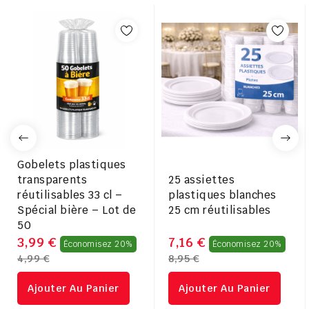
Gobelets plastiques
transparents
25 assiettes
réutilisables 33 cl –
plastiques blanches
Spécial bière – Lot de
25 cm réutilisables
50
Prix
Prix
3,99 €
7,16 €
Économisez 20%
Économisez 20%
4,99 €
8,95 €
régulier
rég
Ajouter Au Panier
Ajouter Au Panier