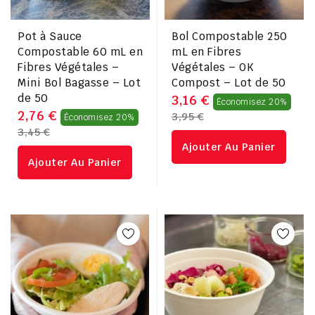
Pot à Sauce
Bol Compostable 250
Compostable 60 mL en
mL en Fibres
Fibres Végétales –
Végétales – OK
Mini Bol Bagasse – Lot
Compost – Lot de 50
de 50
Prix
3,16 €
Économisez 20%
Prix
2,76 €
3,95 €
Économisez 20%
rég
3,45 €
régulier
Ajouter Au Panier
Ajouter Au Panier