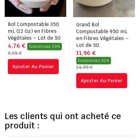
Bol Compostable 350
Grand Bol
mL (12 Oz) en Fibres
Compostable 950 mL
Végétales – Lot de 50
en Fibres Végétales –
Prix
4,76 €
Lot de 50
Économisez 20%
11,96 €
5,95 €
régulier
Prix
Économisez 20%
Ajouter Au Panier
14,95 €
régulier
Ajouter Au Panier
Les clients qui ont acheté ce
produit :