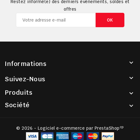
Restez informé(e) des derniers événements, soldes et
offres

Informations

Suivez-Nous
Produits

Société

cp
© 2026 - Logiciel e-commerce par PrestaShop