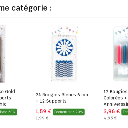
me catégorie :
se Gold
12 Bougie
24 Bougies Bleues 6 cm
ports –
Colorées +
+ 12 Supports
hic
Anniversai
Prix
Prix
1,59 €
3,96 €
isez 20%
Économisez 20%
Éc
1,99 €
4,95 €
régulier
régulier