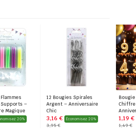
s Flammes
12 Bougies Spirales
Bougie 
 Supports –
Argent – Anniversaire
Chiffre
re Magique
Chic
Annive
Prix
Prix
3,16 €
1,19 €
onomisez 20%
Économisez 20%
3,95 €
1,49 €
régulier
régulier