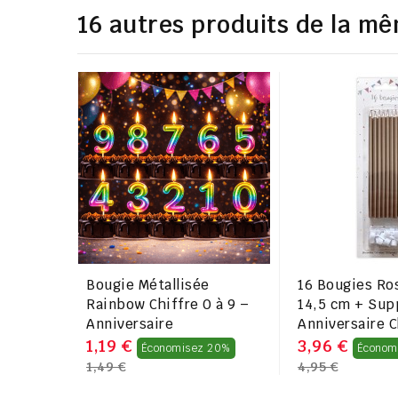
16 autres produits de la mê
Bougie Métallisée
16 Bougies Ro
Rainbow Chiffre 0 à 9 –
14,5 cm + Sup
Anniversaire
Anniversaire C
Prix
1,19 €
3,96 €
Économisez 20%
Économ
1,49 €
4,95 €
régulier