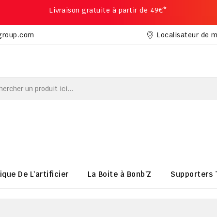
Livraison gratuite à partir de 49€*
Localisateur de 
group.com
ique De L'artificier
La Boite à Bonb'Z
Supporters 