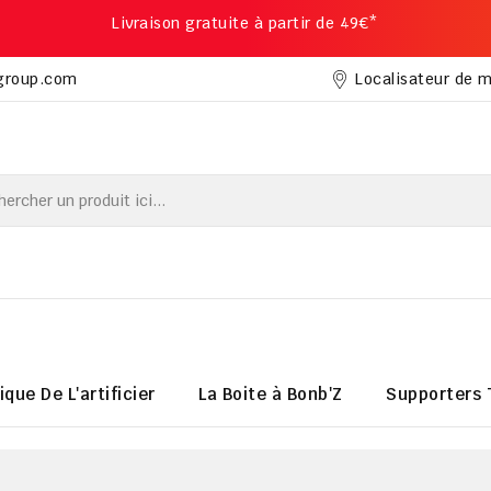
Livraison gratuite à partir de 49€*
Localisateur de 
group.com
ique De L'artificier
La Boite à Bonb'Z
Supporters 