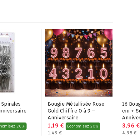
 Spirales
Bougie Métallisée Rose
16 Boug
nniversaire
Gold Chiffre 0 à 9 –
cm + S
Anniversaire
Annive
Prix
Prix
1,19 €
3,96 €
onomisez 20%
Économisez 20%
1,49 €
4,95 €
régulier
régulier