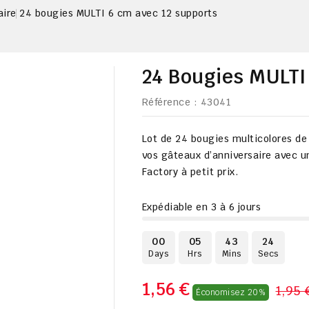
aire
24 bougies MULTI 6 cm avec 12 supports
24 Bougies MULTI
Référence
: 43041
Lot de 24 bougies multicolores de
vos gâteaux d’anniversaire avec un
Factory à petit prix.
Expédiable en 3 à 6 jours
00
05
43
23
Days
Hrs
Mins
Secs
1,56 €
1,95 
Économisez 20%