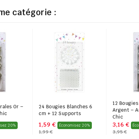
me catégorie :
12 Bougies
rales Or –
24 Bougies Blanches 6
Argent – A
hic
cm + 12 Supports
Chic
Prix
Prix
1,59 €
3,16 €
isez 20%
Économisez 20%
Éc
1,99 €
3,95 €
régulier
régulier