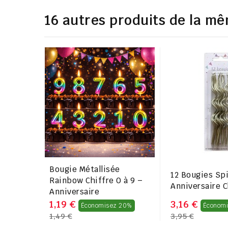
16 autres produits de la mê
Bougie Métallisée
12 Bougies Spi
Rainbow Chiffre 0 à 9 –
Anniversaire C
Anniversaire
Prix
1,19 €
3,16 €
Économisez 20%
Économ
1,49 €
3,95 €
régulier