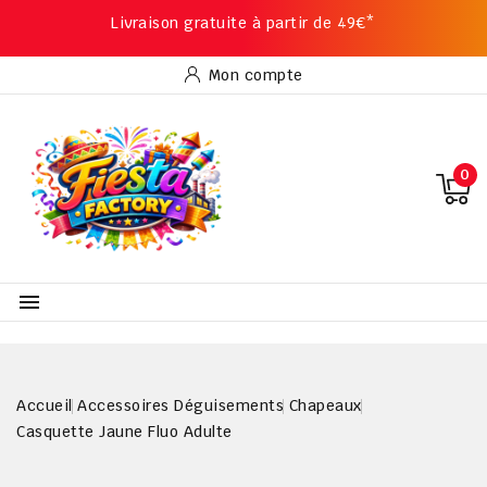
Livraison gratuite à partir de 49€*
Mon compte
0

Accueil
Accessoires Déguisements
Chapeaux
Casquette Jaune Fluo Adulte