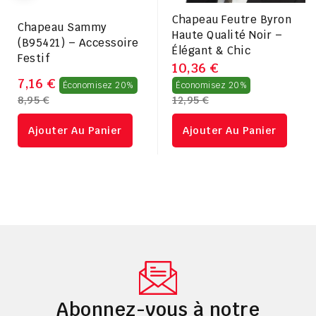
Chapeau Feutre Byron
Chapeau Sammy
Haute Qualité Noir –
(B95421) – Accessoire
Élégant & Chic
Festif
10,36 €
Prix
Prix
7,16 €
Économisez 20%
Économisez 20%
8,95 €
12,95 €
régulier
régulier
Ajouter Au Panier
Ajouter Au Panier
Abonnez-vous à notre