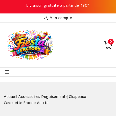
Livraison gratuite à partir de 49€*
Mon compte
0

Accueil
Accessoires Déguisements
Chapeaux
Casquette France Adulte