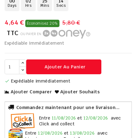
00
02
25
13
Days
Hrs
Mins
Secs
4,64 €
5,80 €
Économisez 20%
TTC
OU PAYER EN
Expédiable Immédiatement
Ajouter Au Panier
Expédiable immédiatement

Ajouter Comparer
Ajouter Souhaits
Commandez maintenant pour une livraison...
entre
11/08/2026
et
12/08/2026
avec
Click and collect
entre
12/08/2026
et
13/08/2026
avec