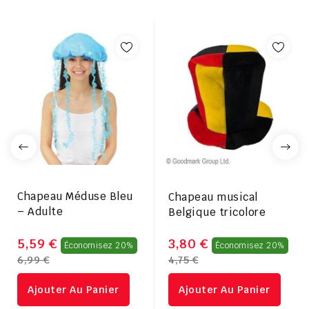
Chapeau Méduse Bleu
Chapeau musical
– Adulte
Belgique tricolore
Prix
Pri
5,59 €
3,80 €
Économisez 20%
Économisez 20%
6,99 €
4,75 €
régulier
rég
Ajouter Au Panier
Ajouter Au Panier