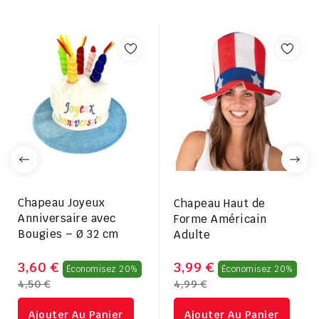
Chapeau Joyeux
Chapeau Haut de
Anniversaire avec
Forme Américain
Bougies – Ø 32 cm
Adulte
Prix
Pri
3,60 €
3,99 €
Économisez 20%
Économisez 20%
4,50 €
4,99 €
régulier
rég
Ajouter Au Panier
Ajouter Au Panier