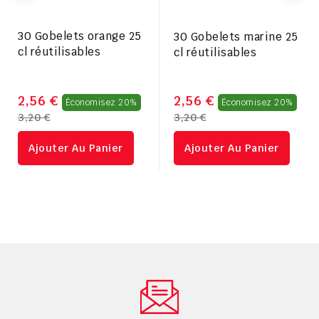
30 Gobelets orange 25
30 Gobelets marine 25
cl réutilisables
cl réutilisables
Prix
Pri
2,56 €
2,56 €
Économisez 20%
Économisez 20%
3,20 €
3,20 €
régulier
rég
Ajouter Au Panier
Ajouter Au Panier