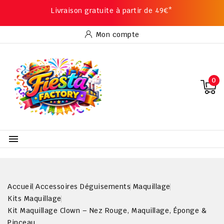
Livraison gratuite à partir de 49€*
Mon compte
0

Accueil
Accessoires Déguisements
Maquillage
Kits Maquillage
Kit Maquillage Clown – Nez Rouge, Maquillage, Éponge &
Pinceau