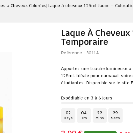
es à Cheveux Colorées
Laque à cheveux 125ml Jaune – Colorati
Laque À Cheveux 
Temporaire
Référence
: 30114
Apportez une touche lumineuse à v
125ml. Idéale pour carnaval, soir
étudiantes. Disponible sur le site F
Expédiable en 3 à 6 jours
02
04
22
28
Days
Hrs
Mins
Secs