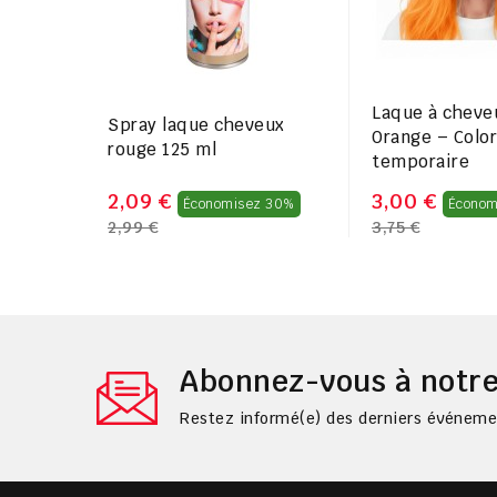
Laque à cheve
Spray laque cheveux
Orange – Colo
rouge 125 ml
temporaire
Prix
2,09 €
3,00 €
Économisez 30%
Économ
2,99 €
3,75 €
régulier
Abonnez-vous à notre
Restez informé(e) des derniers événemen