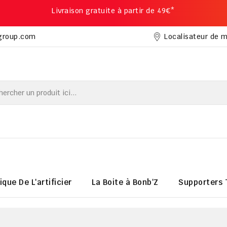
Livraison gratuite à partir de 49€*
Localisateur de 
group.com
ique De L'artificier
La Boite à Bonb'Z
Supporters 