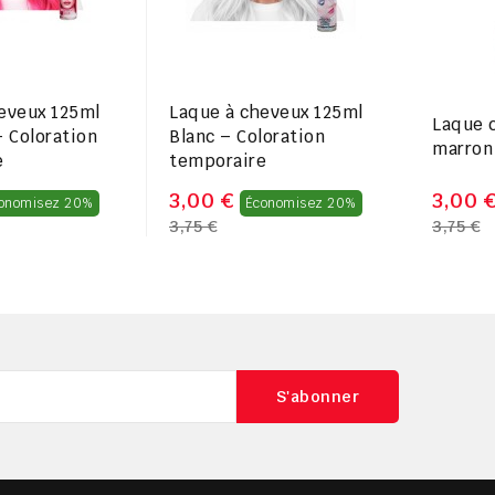
eveux 125ml
Laque à cheveux 125ml
Laque 
– Coloration
Blanc – Coloration
marron
e
temporaire
Prix
Prix
3,00 €
3,00 
onomisez 20%
Économisez 20%
3,75 €
3,75 €
régulier
régulier