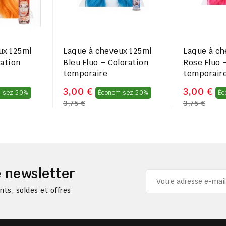
ux 125ml
Laque à cheveux 125ml
Laque à ch
ration
Bleu Fluo – Coloration
Rose Fluo 
temporaire
temporair
Prix
Prix
3,00 €
3,00 €
isez 20%
Économisez 20%
Éc
3,75 €
3,75 €
régulier
régulier
 newsletter
ts, soldes et offres