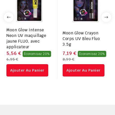
Moon Glow Intense
Moon Glow Crayon
Neon UV maquillage
Corps UV Bleu Fluo
jaune FLUO, avec
3.5g
applicateur
Prix
Prix
5,56 €
7,19 €
Économisez 20%
Économisez 20%
6,95 €
8,99 €
régulier
rég
Ajouter Au Panier
Ajouter Au Panier