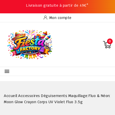
Livraison gratuite à partir de 49€*
Mon compte
0

Accueil
Accessoires Déguisements
Maquillage
Fluo & Néon
Moon Glow Crayon Corps UV Violet Fluo 3.5g