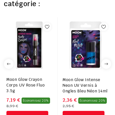
catégorie :
Moon Glow Crayon
Moon Glow Intense
Corps UV Rose Fluo
Neon UV Vernis à
3.5g
Ongles Bleu Néon 14ml
Prix
Pri
7,19 €
2,36 €
Économisez 20%
Économisez 20%
8,99 €
2,95 €
régulier
rég