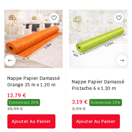
Nappe Papier Damassé
Nappe Papier Damassé
Orange 25 m x 1,20 m
Pistache 6 x 1,20 m
12,79 €
Prix
Prix
3,19 €
Économisez 20%
Économisez 20%
15,99 €
3,99 €
régulier
rég
Ajouter Au Panier
Ajouter Au Panier