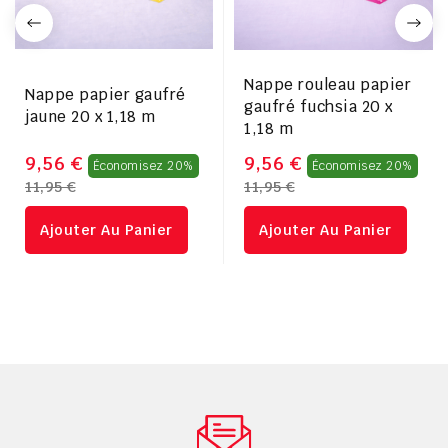
Nappe rouleau papier
Nappe papier gaufré
gaufré fuchsia 20 x
jaune 20 x 1,18 m
1,18 m
Prix
Pri
9,56 €
9,56 €
Économisez 20%
Économisez 20%
11,95 €
11,95 €
régulier
rég
Ajouter Au Panier
Ajouter Au Panier