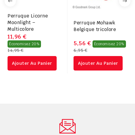
Perruque Licorne
Moonlight –
Perruque Mohawk
Multicolore
Belgique tricolore
11,96 €
Prix
Pri
5,56 €
Économisez 20%
Économisez 20%
14,95 €
6,95 €
régulier
rég
Ajouter Au Panier
Ajouter Au Panier