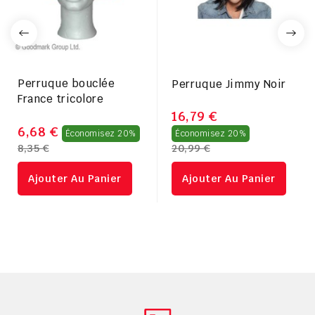
Perruque bouclée
Perruque Jimmy Noir
France tricolore
16,79 €
Prix
Prix
6,68 €
Économisez 20%
Économisez 20%
8,35 €
20,99 €
régulier
régulier
Ajouter Au Panier
Ajouter Au Panier