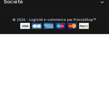
Société

cp
© 2026 - Logiciel e-commerce par PrestaShop