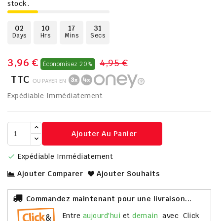
stock.
02
10
17
30
Days
Hrs
Mins
Secs
3,96 €
4,95 €
Économisez 20%
TTC
OU PAYER EN
Expédiable Immédiatement
Ajouter Au Panier
Expédiable Immédiatement

Ajouter Comparer
Ajouter Souhaits
Commandez maintenant pour une livraison...
entre
aujourd'hui
et
demain
avec
Click