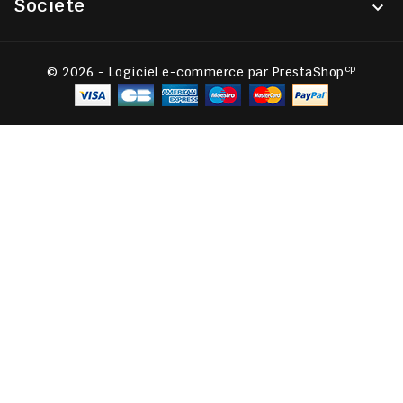
Société

cp
© 2026 - Logiciel e-commerce par PrestaShop